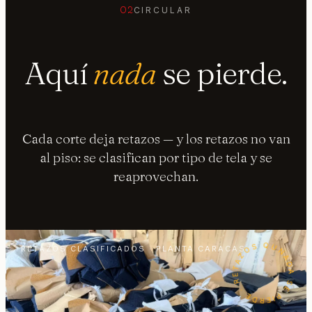
02
CIRCULAR
Aquí
nada
se pierde.
Cada corte deja retazos — y los retazos no van
al piso: se clasifican por tipo de tela y se
reaprovechan.
NADA SE PIERDE · RETAZOS QUE VUELVEN ·
RETAZOS CLASIFICADOS · PLANTA CARACAS