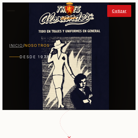
Cotizar
INICIO
/
NOSOTROS
DESDE 1978
en Caracas.
✕