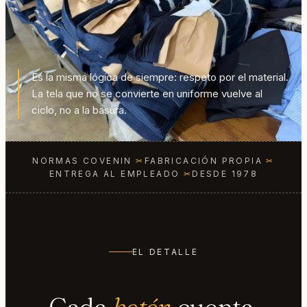
Es la misma lógica de siempre: respeto por el material.
La tela que no se convierte en uniforme vuelve al
ciclo, no a la basura.
NORMAS COVENIN
✂
FABRICACIÓN PROPIA
✂
ENTREGA AL EMPLEADO
✂
DESDE 1978
EL DETALLE