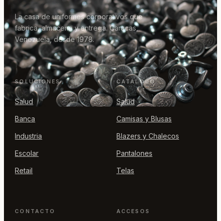
La casa de uniformes corporativos que
fabrica, almacena y entrega. Caracas,
Venezuela, desde 1978.
SOLUCIONES
CATÁLOGO
Salud
Salud
Banca
Camisas y Blusas
Industria
Blazers y Chalecos
Escolar
Pantalones
Retail
Telas
CONTACTO
ACCESOS